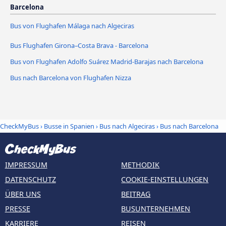
Barcelona
Bus von Flughafen Málaga nach Algeciras
Bus Flughafen Girona–Costa Brava - Barcelona
Bus von Flughafen Adolfo Suárez Madrid-Barajas nach Barcelona
Bus nach Barcelona von Flughafen Nizza
CheckMyBus
›
Busse in Spanien
›
Bus nach Algeciras
›
Bus nach Barcelona
IMPRESSUM
METHODIK
DATENSCHUTZ
COOKIE-EINSTELLUNGEN
ÜBER UNS
BEITRAG
PRESSE
BUSUNTERNEHMEN
KARRIERE
REISEN