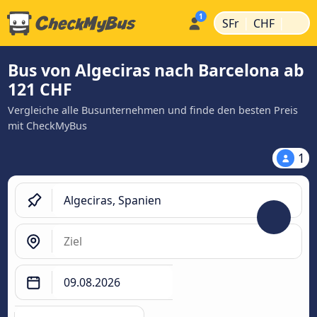
|
|
SFr
CHF
Bus von Algeciras nach Barcelona ab
121 CHF
Vergleiche alle Busunternehmen und finde den besten Preis
mit CheckMyBus
1