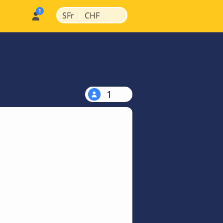
|
|
SFr
CHF
1