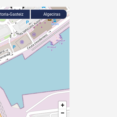
toria-Gasteiz
Algeciras
+
−