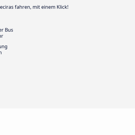
eciras fahren, mit einem Klick!
er Bus
hr
ung
m