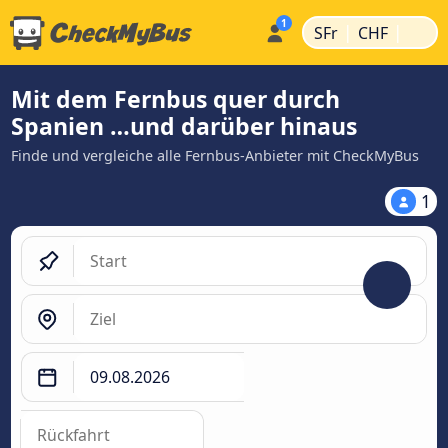
|
|
SFr
CHF
Mit dem Fernbus quer durch
Spanien …und darüber hinaus
Finde und vergleiche alle Fernbus-Anbieter mit CheckMyBus
1