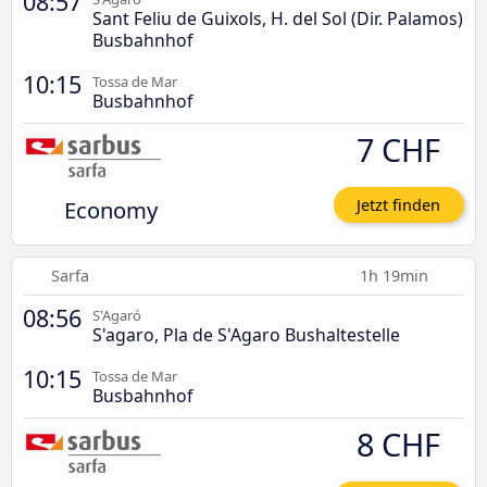
08:57
Sant Feliu de Guixols, H. del Sol (Dir. Palamos)
Busbahnhof
10:15
Tossa de Mar
Busbahnhof
7 CHF
Economy
Jetzt finden
Sarfa
1h 19min
08:56
S'Agaró
S'agaro, Pla de S'Agaro Bushaltestelle
10:15
Tossa de Mar
Busbahnhof
8 CHF