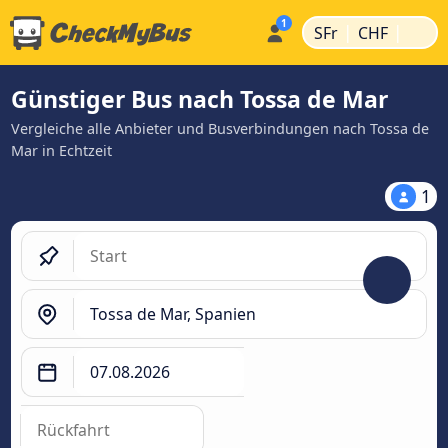
|
|
SFr
CHF
Günstiger Bus nach Tossa de Mar
Vergleiche alle Anbieter und Busverbindungen nach Tossa de
Mar in Echtzeit
1