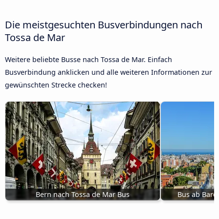
Die meistgesuchten Busverbindungen nach
Tossa de Mar
Weitere beliebte Busse nach Tossa de Mar. Einfach
Busverbindung anklicken und alle weiteren Informationen zur
gewünschten Strecke checken!
Bern nach Tossa de Mar Bus
Bus ab Barc