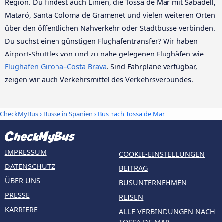
Region. Du findest auch Linien, die Tossa de Mar mit Sabadell,
Mataró, Santa Coloma de Gramenet und vielen weiteren Orten
über den öffentlichen Nahverkehr oder Stadtbusse verbinden.
Du suchst einen günstigen Flughafentransfer? Wir haben
Airport-Shuttles von und zu nahe gelegenen Flughäfen wie
Flughafen Girona–Costa Brava
. Sind Fahrpläne verfügbar,
zeigen wir auch Verkehrsmittel des Verkehrsverbundes.
CheckMyBus
›
Busse in Spanien
› Bus nach Tossa de Mar
IMPRESSUM
COOKIE-EINSTELLUNGEN
DATENSCHUTZ
BEITRAG
ÜBER UNS
BUSUNTERNEHMEN
PRESSE
REISEN
KARRIERE
ALLE VERBINDUNGEN NACH
TOSSA DE MAR