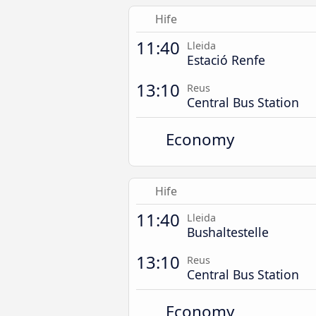
Hife
11:40
Lleida
Estació Renfe
13:10
Reus
Central Bus Station
Economy
Hife
11:40
Lleida
Bushaltestelle
13:10
Reus
Central Bus Station
Economy