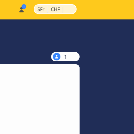
|
|
SFr
CHF
1