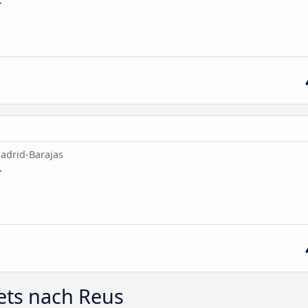
4
adrid-Barajas
4
ets nach Reus