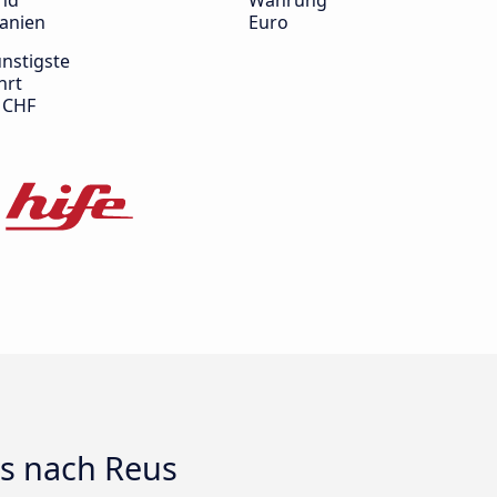
nd
Währung
anien
Euro
nstigste
hrt
 CHF
ts nach Reus