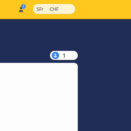
|
|
SFr
CHF
1