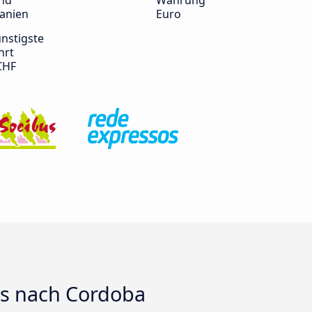
nd
Währung
anien
Euro
nstigste
hrt
CHF
ts nach Cordoba