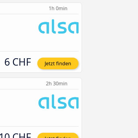
1h 0min
6 CHF
Jetzt finden
2h 30min
10 CHF