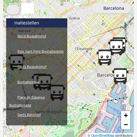
Barcelona
Haltestellen
Nord Busbahnhof
Rda. Sant Pere Bushaltestelle
Sants Busbahnhof
Bushaltestelle
Plaça de Espanya
Bushaltestelle
+
Sants Bahnhof
−
María Cristina Bushaltestelle
©
OpenStreetMap
contributors