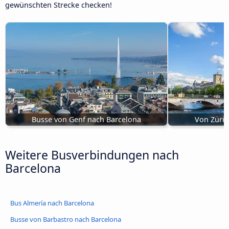
gewünschten Strecke checken!
Busse von Genf nach Barcelona
Von Züric
Weitere Busverbindungen nach
Barcelona
Bus Almería nach Barcelona
Busse von Barbastro nach Barcelona