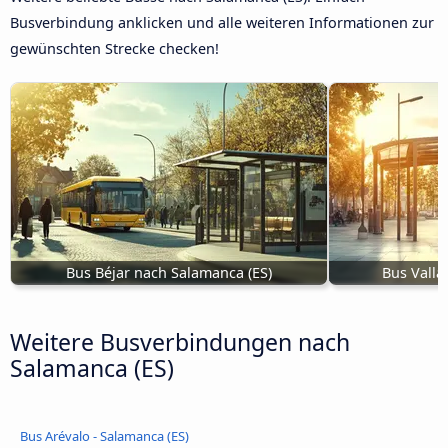
Busverbindung anklicken und alle weiteren Informationen zur
gewünschten Strecke checken!
Bus Béjar nach Salamanca (ES)
Bus Valla
Weitere Busverbindungen nach
Salamanca (ES)
Bus Arévalo - Salamanca (ES)