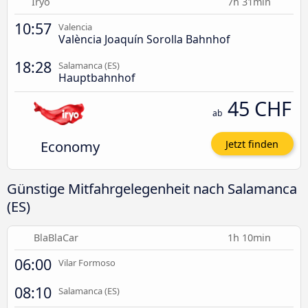
Iryo
7h 31min
10:57
Valencia
València Joaquín Sorolla Bahnhof
18:28
Salamanca (ES)
Hauptbahnhof
45 CHF
ab
Economy
Jetzt finden
Günstige Mitfahrgelegenheit nach Salamanca
(ES)
BlaBlaCar
1h 10min
06:00
Vilar Formoso
08:10
Salamanca (ES)