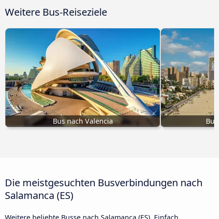
Weitere Bus-Reiseziele
Bus nach Valencia
Bus
Die meistgesuchten Busverbindungen nach
Salamanca (ES)
Weitere beliebte Busse nach Salamanca (ES). Einfach