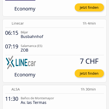
Economy
Jetzt finden
Linecar
1h 4min
06:15
Béjar
Busbahnhof
07:19
Salamanca (ES)
ZOB
7 CHF
Economy
Jetzt finden
ALSA
1h 30min
11:30
Baños de Montemayor
Av. las Termas