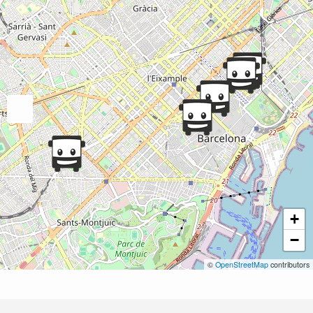
+
−
©
OpenStreetMap
contributors