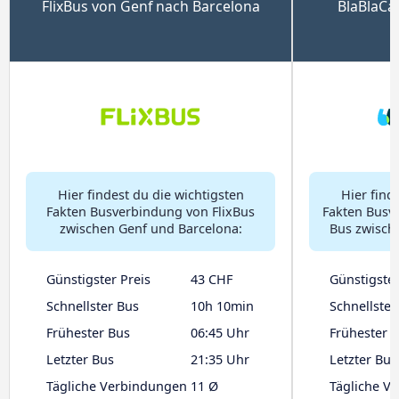
FlixBus von Genf nach Barcelona
BlaBlaCa
Hier findest du die wichtigsten
Hier find
Fakten Busverbindung von FlixBus
Fakten Busv
zwischen Genf und Barcelona:
Bus zwisch
Günstigster Preis
43 CHF
Günstigster
Schnellster Bus
10h 10min
Schnellster
Frühester Bus
06:45 Uhr
Frühester 
Letzter Bus
21:35 Uhr
Letzter Bus
Tägliche Verbindungen
11 Ø
Tägliche V