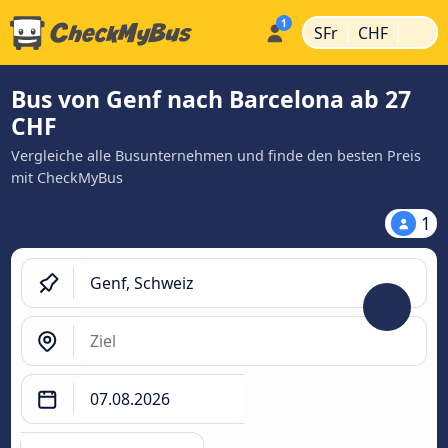
|
|
SFr
CHF
Bus von Genf nach Barcelona ab 27
CHF
Vergleiche alle Busunternehmen und finde den besten Preis
mit CheckMyBus
1