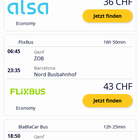
36 CHF
Jetzt finden
Economy
FlixBus
16h 50min
06:45
Genf
ZOB
Barcelona
23:35
Nord Busbahnhof
43 CHF
Jetzt finden
Economy
BlaBlaCar Bus
12h 25min
18:50
Genf