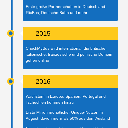
Erste große Partnerschaften in Deutschland:
FlixBus, Deutsche Bahn und mehr
2015
CheckMyBus wird international: die britische,
italienische, französische und polnische Domain
gehen online
2016
Wachstum in Europa: Spanien, Portugal und
Tschechien kommen hinzu
Erste Million monatlicher Unique-Nutzer im
August, davon mehr als 50% aus dem Ausland