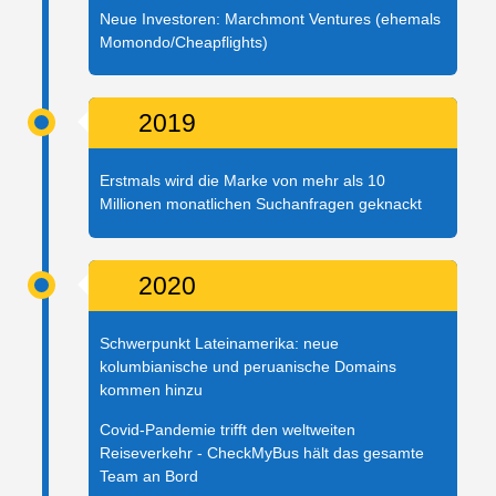
Neue Investoren: Marchmont Ventures (ehemals
Momondo/Cheapflights)
2019
Erstmals wird die Marke von mehr als 10
Millionen monatlichen Suchanfragen geknackt
2020
Schwerpunkt Lateinamerika: neue
kolumbianische und peruanische Domains
kommen hinzu
Covid-Pandemie trifft den weltweiten
Reiseverkehr - CheckMyBus hält das gesamte
Team an Bord