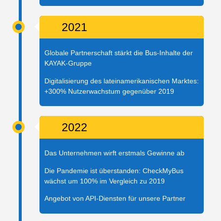
2021
Globale Partnerschaft stärkt die Bus-Inhalte der
KAYAK-Gruppe
Digitalisierung des lateinamerikanischen Marktes:
+300% Nutzerwachstum gegenüber 2019
2022
Das Unternehmen wirft erstmals Gewinne ab
Die Pandemie ist überstanden: CheckMyBus
wächst um 100% im Vergleich zu 2019
Angebot von API-Diensten für unsere Partner