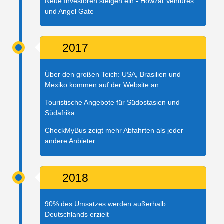
Neue Investoren steigen ein - Howzat Ventures
und Angel Gate
2017
Über den großen Teich: USA, Brasilien und
Mexiko kommen auf der Website an
Touristische Angebote für Südostasien und
Südafrika
CheckMyBus zeigt mehr Abfahrten als jeder
andere Anbieter
2018
90% des Umsatzes werden außerhalb
Deutschlands erzielt