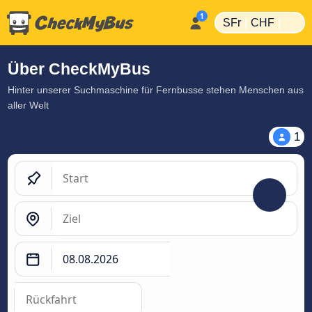
|
|
SFr
CHF
Über CheckMyBus
Hinter unserer Suchmaschine für Fernbusse stehen Menschen aus
aller Welt
1