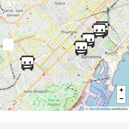
+
−
©
OpenStreetMap
contributors