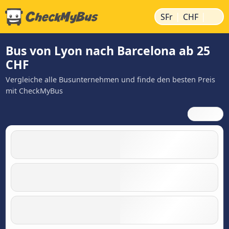
|
|
SFr
CHF
Bus von Lyon nach Barcelona ab 25
CHF
Vergleiche alle Busunternehmen und finde den besten Preis
mit CheckMyBus