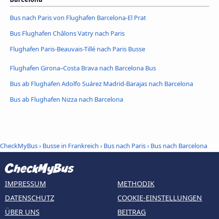
Bus nach Paris von Flughafen Barcelona-El Prat
Bus Flughafen Châlons Vatry nach Paris
Flughafen Paris-Beauvais-Tillé nach Paris Busse
Flughafen Girona–Costa Brava nach Barcelona Bus
Bus ab Flughafen Adolfo Suárez Madrid-Barajas nach Barcelona
Bus ab Flughafen Nizza nach Barcelona
CheckMyBus
›
Busse in Frankreich
›
Bus nach Paris
›
Bus nach Barcelona
IMPRESSUM
METHODIK
DATENSCHUTZ
COOKIE-EINSTELLUNGEN
ÜBER UNS
BEITRAG