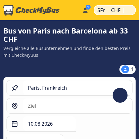
|
|
SFr
CHF
Bus von Paris nach Barcelona ab 33
CHF
Vergleiche alle Busunternehmen und finde den besten Preis
mit CheckMyBus
1