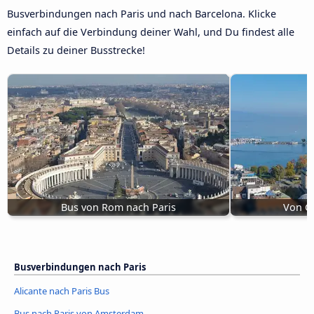
Busverbindungen nach Paris und nach Barcelona. Klicke
einfach auf die Verbindung deiner Wahl, und Du findest alle
Details zu deiner Busstrecke!
Bus von Rom nach Paris
Von Ge
Busverbindungen nach Paris
Alicante nach Paris Bus
Bus nach Paris von Amsterdam