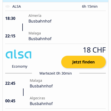
ALSA
6h 15min
Almería
18:30
Busbahnhof
Malaga
22:15
Busbahnhof
18 CHF
Jetzt finden
Economy
Wartezeit 0h 30min
Malaga
22:45
Busbahnhof
Algeciras
00:45
Busbahnhof