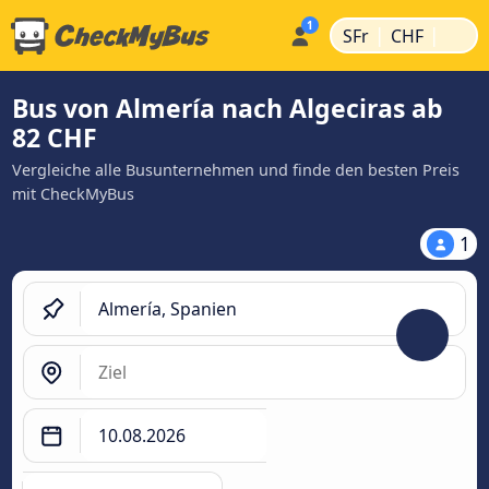
|
|
SFr
CHF
Bus von Almería nach Algeciras ab
82 CHF
Vergleiche alle Busunternehmen und finde den besten Preis
mit CheckMyBus
1