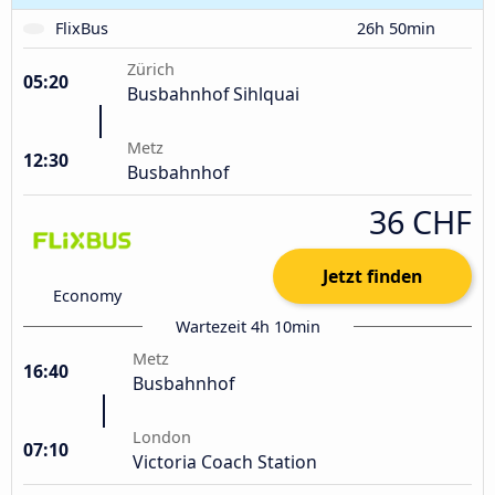
FlixBus
26h 50min
Zürich
05:20
Busbahnhof Sihlquai
Metz
12:30
Busbahnhof
36 CHF
Jetzt finden
Economy
Wartezeit 4h 10min
Metz
16:40
Busbahnhof
London
07:10
Victoria Coach Station