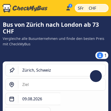
|
|
SFr
CHF
Bus von Zürich nach London ab 73
CHF
Vergleiche alle Busunternehmen und finde den besten Preis
mit CheckMyBus
1