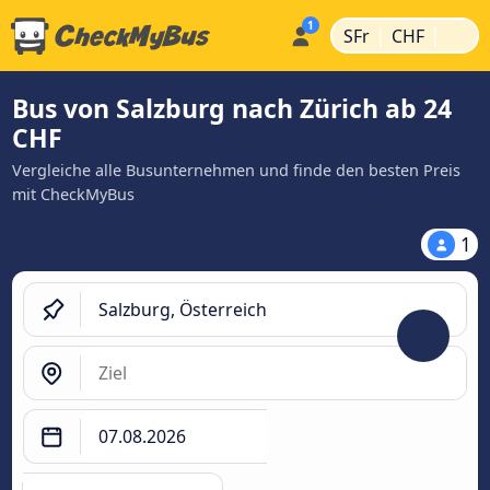
|
|
SFr
CHF
Bus von Salzburg nach Zürich ab 24
CHF
Vergleiche alle Busunternehmen und finde den besten Preis
mit CheckMyBus
1