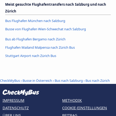
Meist gesuchte Flughafentransfers nach Salzburg und nach
Zürich
Bus Flughafen München nach Salzburg
Busse von Flughafen Wien-Schwechat nach Salzburg
Bus ab Flughafen Bergamo nach Zürich
Flughafen Mailand Malpensa nach Zürich Bus
Stuttgart Airport nach Zürich Bus
CheckMyBus
›
Busse in Österreich
›
Bus nach Salzburg
›
Bus nach Zürich
IMPRESSUM
METHODIK
DATENSCHUTZ
COOKIE-EINSTELLUNGEN
ÜBER UNS
BEITRAG