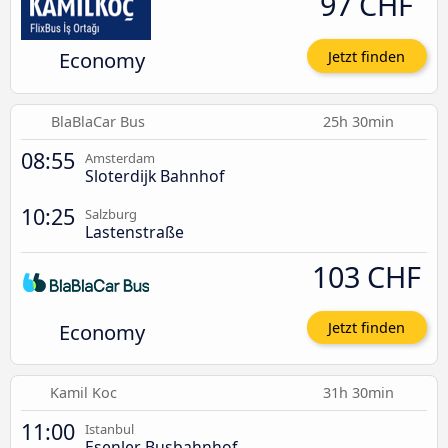
97 CHF
Economy
Jetzt finden
BlaBlaCar Bus
25h 30min
08:55
Amsterdam
Sloterdijk Bahnhof
10:25
Salzburg
Lastenstraße
103 CHF
Economy
Jetzt finden
Kamil Koc
31h 30min
11:00
Istanbul
Esenler Busbahnhof