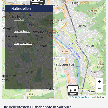
Haltestellen
P+R Süd
Lastenstraße
Hauptbahnhof
+
−
©
OpenStreetMap
contributors
Die beliebtesten Busbahnhöfe in Salzburg