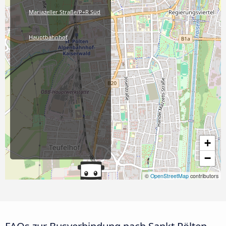
Mariazeller Straße/P+R Süd
Hauptbahnhof
+
−
©
OpenStreetMap
contributors