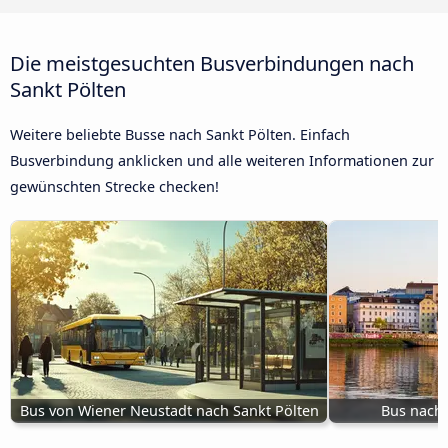
Die meistgesuchten Busverbindungen nach
Sankt Pölten
Weitere beliebte Busse nach Sankt Pölten. Einfach
Busverbindung anklicken und alle weiteren Informationen zur
gewünschten Strecke checken!
Bus von Wiener Neustadt nach Sankt Pölten
Bus nach 