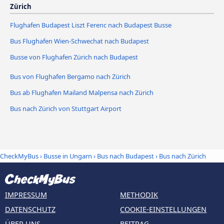
Zürich
Flughafen Budapest Liszt Ferenc nach Budapest Busse
Bus Flughafen Wien-Schwechat nach Budapest
Busse von Flughafen Zürich nach Budapest
Bus von Flughafen Bergamo nach Zürich
Bus ab Flughafen Mailand Malpensa nach Zürich
Bus nach Zürich von Stuttgart Airport
CheckMyBus
›
Busse in Ungarn
›
Bus nach Budapest
›
Bus nach Zürich
IMPRESSUM
METHODIK
DATENSCHUTZ
COOKIE-EINSTELLUNGEN
ÜBER UNS
BEITRAG