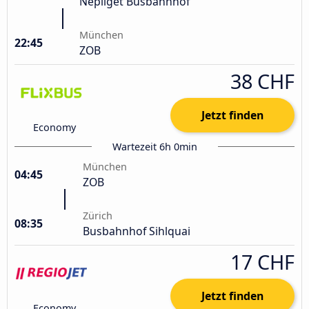
Népliget Busbahnhof
München
22:45
ZOB
38 CHF
Jetzt finden
Economy
Wartezeit 6h 0min
München
04:45
ZOB
Zürich
08:35
Busbahnhof Sihlquai
17 CHF
Jetzt finden
Economy