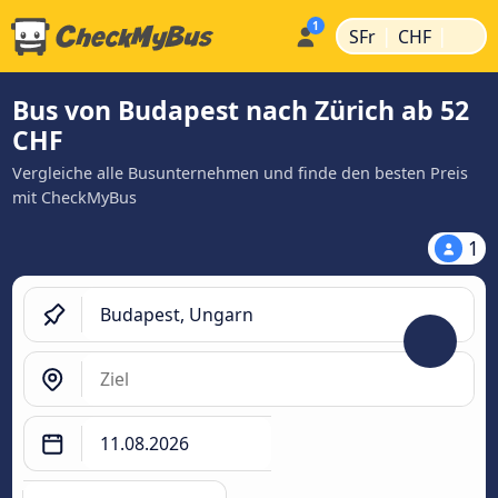
|
|
SFr
CHF
Bus von Budapest nach Zürich ab 52
CHF
Vergleiche alle Busunternehmen und finde den besten Preis
mit CheckMyBus
1