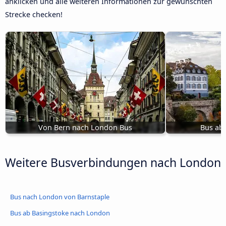
anklicken und alle weiteren Informationen zur gewünschten
Strecke checken!
Von Bern nach London Bus
Bus ab
Weitere Busverbindungen nach London
Bus nach London von Barnstaple
Bus ab Basingstoke nach London