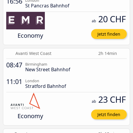
16:56
London
St Pancras Bahnhof
20 CHF
ab
Economy
Jetzt finden
Avanti West Coast
2h 14min
08:47
Birmingham
New Street Bahnhof
11:01
London
Stratford Bahnhof
23 CHF
ab
Economy
Jetzt finden