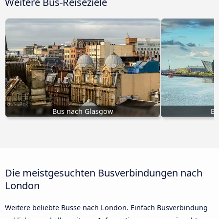
Weitere Bus-Reiseziele
Bus nach Glasgow
Bu
Die meistgesuchten Busverbindungen nach
London
Weitere beliebte Busse nach London. Einfach Busverbindung