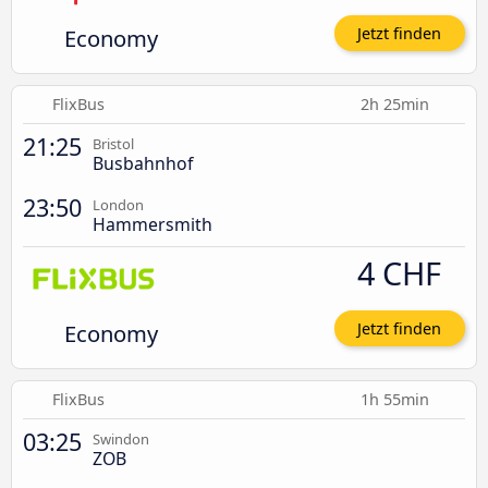
Economy
Jetzt finden
FlixBus
2h 25min
21:25
Bristol
Busbahnhof
23:50
London
Hammersmith
4 CHF
Economy
Jetzt finden
FlixBus
1h 55min
03:25
Swindon
ZOB