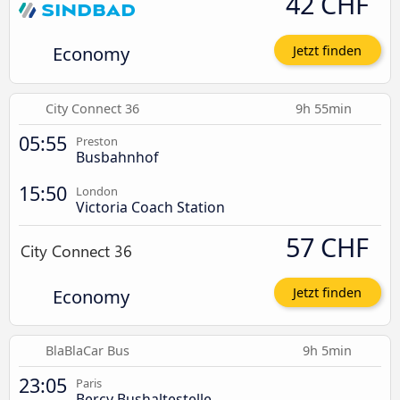
42 CHF
Economy
Jetzt finden
City Connect 36
9h 55min
05:55
Preston
Busbahnhof
15:50
London
Victoria Coach Station
57 CHF
Economy
Jetzt finden
BlaBlaCar Bus
9h 5min
23:05
Paris
Bercy Bushaltestelle