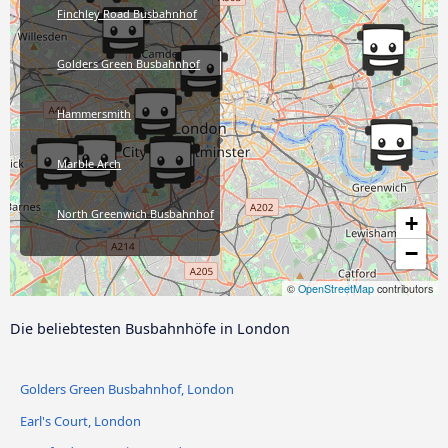
Finchley Road Busbahnhof
Golders Green Busbahnhof
Hammersmith
Marble Arch
North Greenwich Busbahnhof
+
−
Stratford Bus Station
©
OpenStreetMap
contributors
Victoria Coach Station
Die beliebtesten Busbahnhöfe in London
Victoria Green Line Bahnhof
Golders Green Busbahnhof, London
King's Cross St Pancras
Earl's Court, London