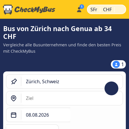
|
|
SFr
CHF
Bus von Zürich nach Genua ab 34
CHF
Vergleiche alle Busunternehmen und finde den besten Preis
mit CheckMyBus
1