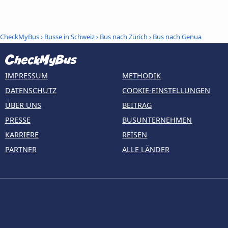
CheckMyBus
›
Busse in Schweiz
›
Bus nach Zürich
›
Bus nach Genua
IMPRESSUM
METHODIK
DATENSCHUTZ
COOKIE-EINSTELLUNGEN
ÜBER UNS
BEITRAG
PRESSE
BUSUNTERNEHMEN
KARRIERE
REISEN
PARTNER
ALLE LÄNDER