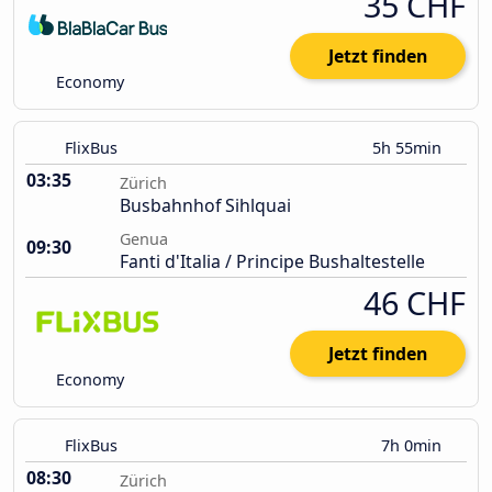
35 CHF
Jetzt finden
Economy
FlixBus
5h 55min
03:35
Zürich
Busbahnhof Sihlquai
Genua
09:30
Fanti d'Italia / Principe Bushaltestelle
46 CHF
Jetzt finden
Economy
FlixBus
7h 0min
08:30
Zürich