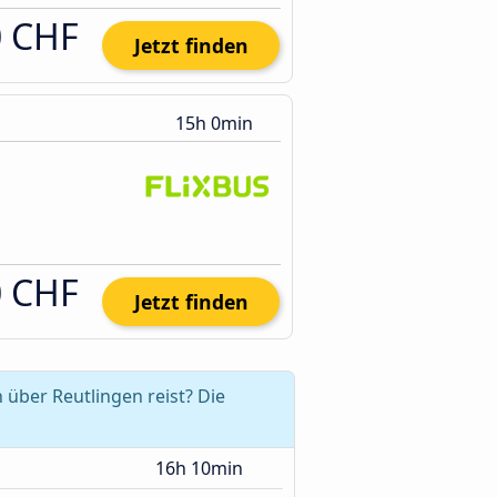
0 CHF
Jetzt finden
15h 0min
0 CHF
Jetzt finden
über Reutlingen reist? Die
16h 10min