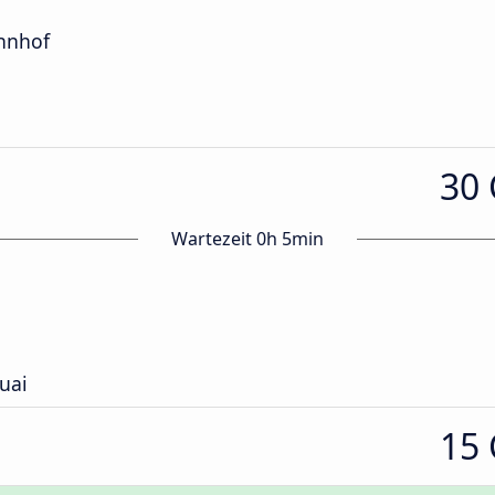
hnhof
30
Wartezeit 0h 5min
uai
15