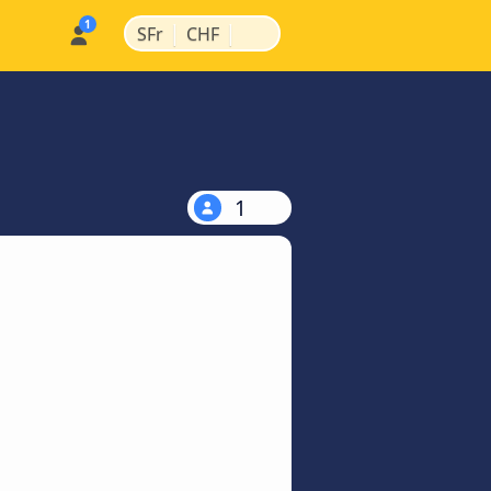
|
|
SFr
CHF
1