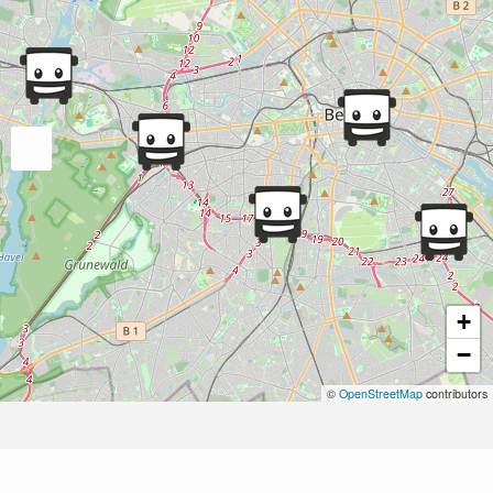
+
−
©
OpenStreetMap
contributors