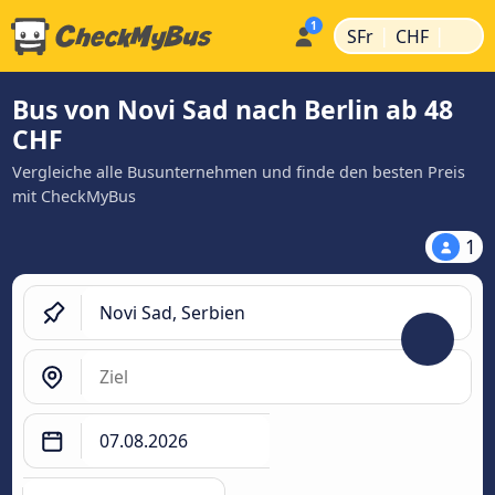
|
|
SFr
CHF
Bus von Novi Sad nach Berlin ab 48
CHF
Vergleiche alle Busunternehmen und finde den besten Preis
mit CheckMyBus
1