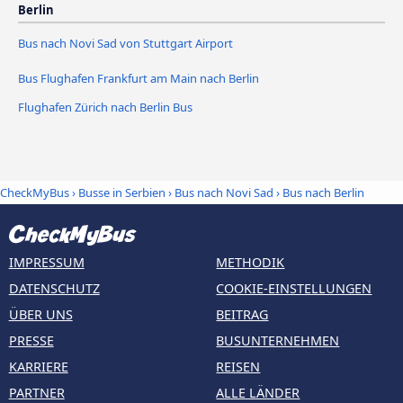
Berlin
Bus nach Novi Sad von Stuttgart Airport
Bus Flughafen Frankfurt am Main nach Berlin
Flughafen Zürich nach Berlin Bus
CheckMyBus
›
Busse in Serbien
›
Bus nach Novi Sad
›
Bus nach Berlin
IMPRESSUM
METHODIK
DATENSCHUTZ
COOKIE-EINSTELLUNGEN
ÜBER UNS
BEITRAG
PRESSE
BUSUNTERNEHMEN
KARRIERE
REISEN
PARTNER
ALLE LÄNDER