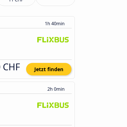
1h 40min
0 CHF
Jetzt finden
2h 0min