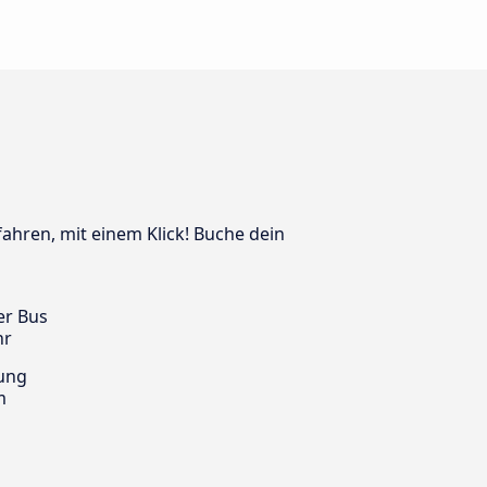
fahren, mit einem Klick! Buche dein
er Bus
hr
ung
m