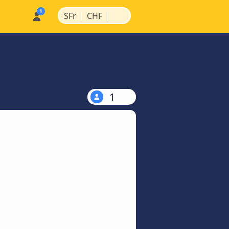
|
|
SFr
CHF
1