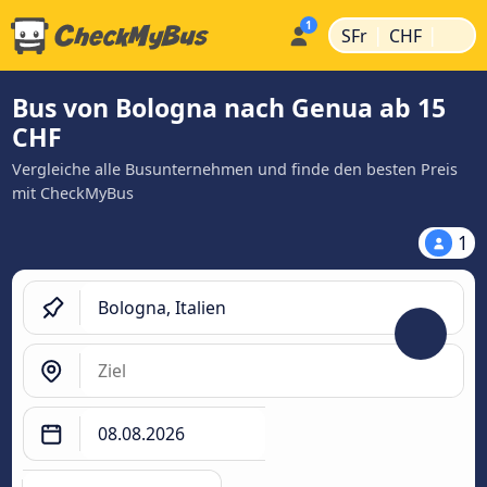
|
|
SFr
CHF
Bus von Bologna nach Genua ab 15
CHF
Vergleiche alle Busunternehmen und finde den besten Preis
mit CheckMyBus
1