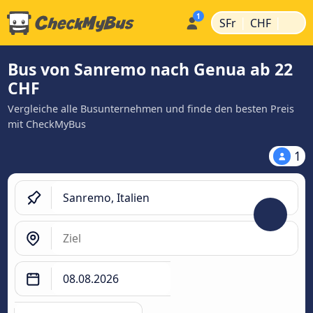
|
|
SFr
CHF
Bus von Sanremo nach Genua ab 22
CHF
Vergleiche alle Busunternehmen und finde den besten Preis
mit CheckMyBus
1