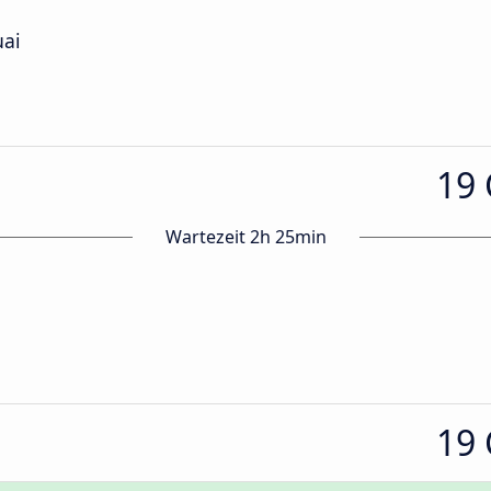
uai
19
Wartezeit 2h 25min
19