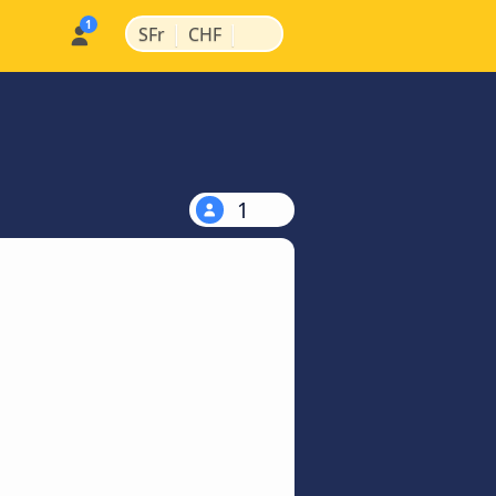
|
|
SFr
CHF
1