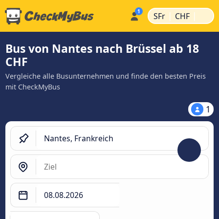
|
|
SFr
CHF
Bus von Nantes nach Brüssel ab 18
CHF
Vergleiche alle Busunternehmen und finde den besten Preis
mit CheckMyBus
1