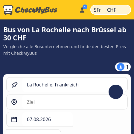
|
|
SFr
CHF
Bus von La Rochelle nach Brüssel ab
30 CHF
Vergleiche alle Busunternehmen und finde den besten Preis
mit CheckMyBus
1