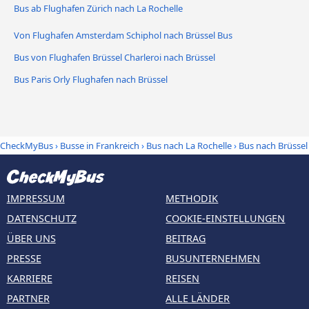
Bus ab Flughafen Zürich nach La Rochelle
Von Flughafen Amsterdam Schiphol nach Brüssel Bus
Bus von Flughafen Brüssel Charleroi nach Brüssel
Bus Paris Orly Flughafen nach Brüssel
CheckMyBus
›
Busse in Frankreich
›
Bus nach La Rochelle
›
Bus nach Brüssel
IMPRESSUM
METHODIK
DATENSCHUTZ
COOKIE-EINSTELLUNGEN
ÜBER UNS
BEITRAG
PRESSE
BUSUNTERNEHMEN
KARRIERE
REISEN
PARTNER
ALLE LÄNDER