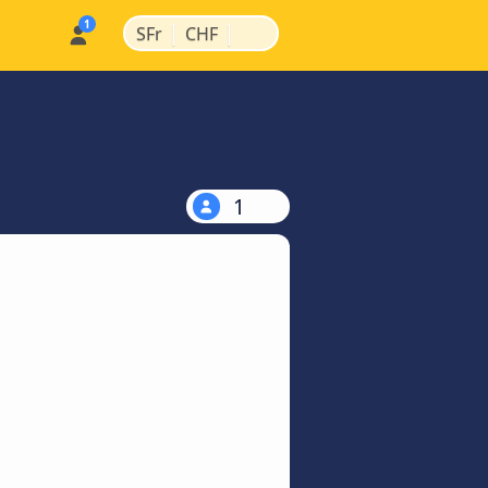
|
|
SFr
CHF
1