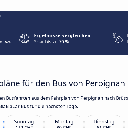
m
Ergebnisse vergleichen
eltweit
Spar bis zu 70 %
rpläne für den Bus von Perpignan
sten Busfahrten aus dem Fahrplan von Perpignan nach Brüs
laBlaCar Bus für die nächsten Tage.
Sonntag
Montag
Dienstag
112 CHF
80 CHF
61 CHF