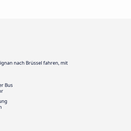
pignan nach Brüssel fahren, mit
er Bus
hr
ung
m