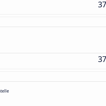
3
3
telle