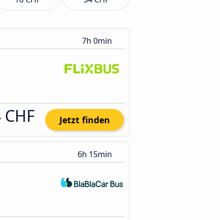
7h 0min
4 CHF
Jetzt finden
6h 15min