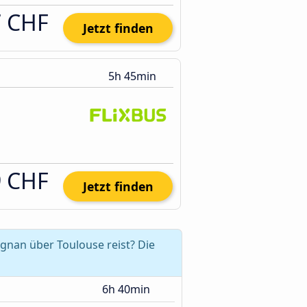
7 CHF
Jetzt finden
5h 45min
9 CHF
Jetzt finden
gnan über Toulouse reist? Die
6h 40min