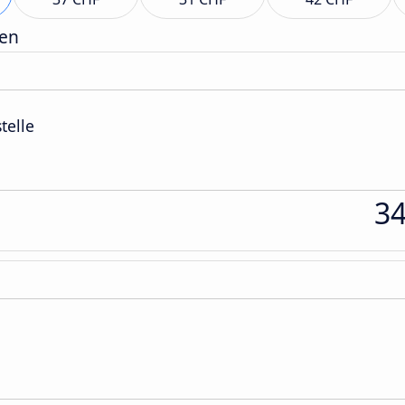
gen
telle
3