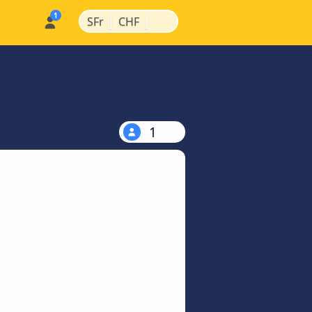
|
|
SFr
CHF
1