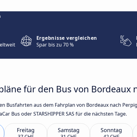
m
Ergebnisse vergleichen
eltweit
Spar bis zu 70 %
hrpläne für den Bus von Bordeaux
sten Busfahrten aus dem Fahrplan von Bordeaux nach Perp
aCar Bus oder STARSHIPPER SAS für die nächsten Tage.
Freitag
Samstag
Sonntag
37 CHF
31 CHF
42 CHF