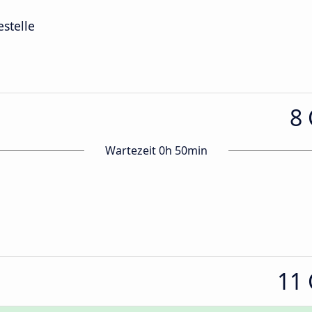
estelle
8
Wartezeit 0h 50min
11