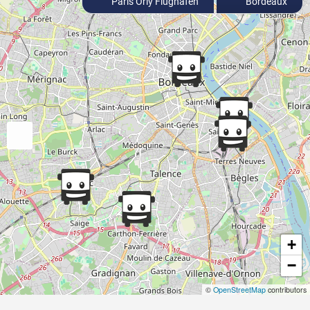
Paris Orly Flughafen
Bordeaux
+
−
©
OpenStreetMap
contributors