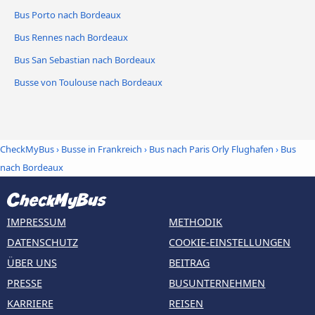
Bus Porto nach Bordeaux
Bus Rennes nach Bordeaux
Bus San Sebastian nach Bordeaux
Busse von Toulouse nach Bordeaux
CheckMyBus
›
Busse in Frankreich
›
Bus nach Paris Orly Flughafen
›
Bus
nach Bordeaux
IMPRESSUM
METHODIK
DATENSCHUTZ
COOKIE-EINSTELLUNGEN
ÜBER UNS
BEITRAG
PRESSE
BUSUNTERNEHMEN
KARRIERE
REISEN