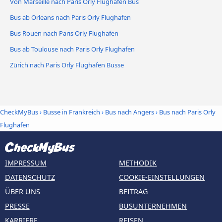
Von Marseille nach Paris Orly Flughafen Bus
Bus ab Orleans nach Paris Orly Flughafen
Bus Rouen nach Paris Orly Flughafen
Bus ab Toulouse nach Paris Orly Flughafen
Zürich nach Paris Orly Flughafen Busse
CheckMyBus
›
Busse in Frankreich
›
Bus nach Angers
›
Bus nach Paris Orly
Flughafen
IMPRESSUM
METHODIK
DATENSCHUTZ
COOKIE-EINSTELLUNGEN
ÜBER UNS
BEITRAG
PRESSE
BUSUNTERNEHMEN
KARRIERE
REISEN