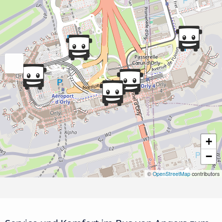
+
−
©
OpenStreetMap
contributors