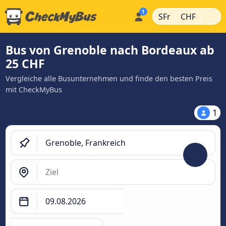
|
|
SFr
CHF
Bus von Grenoble nach Bordeaux ab
25 CHF
Vergleiche alle Busunternehmen und finde den besten Preis
mit CheckMyBus
1