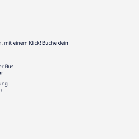
n, mit einem Klick! Buche dein
er Bus
hr
ung
m