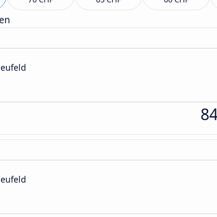
gen
Neufeld
8
Neufeld