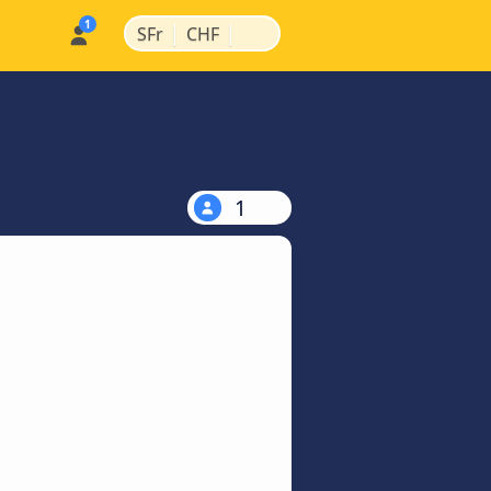
|
|
SFr
CHF
1