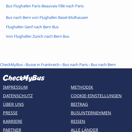
Bus Flughafen Paris-Beauvais-Tillé nach Paris
Bus nach Bern von Flughafen Basel-Mülhausen
Flughafen Genf nach Bern Bus
Von Flughafen Zürich nach Bern Bus
CheckMyBus
›
Busse in Frankreich
›
Bus nach Paris
›
Bus nach Bern
IMPRESSUM
METHODIK
DATENSCHUTZ
COOKIE-EINSTELLUNGEN
ÜBER UNS
BEITRAG
PRESSE
BUSUNTERNEHMEN
KARRIERE
REISEN
PARTNER
ALLE LÄNDER