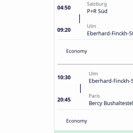
Salzburg
04:50
P+R Süd
Ulm
09:20
Eberhard-Finckh-S
Economy
Ulm
10:30
Eberhard-Finckh-
Paris
20:45
Bercy Bushalteste
Economy