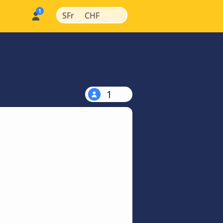
|
|
SFr
CHF
1