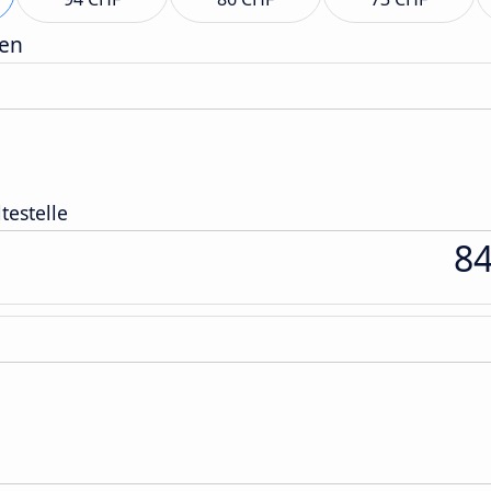
gen
testelle
8