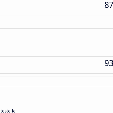
8
9
testelle