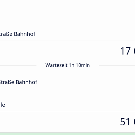
traße Bahnhof
17
Wartezeit 1h 10min
Straße Bahnhof
lle
51