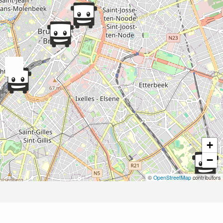
+
−
©
OpenStreetMap
contributors