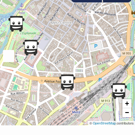
+
−
©
OpenStreetMap
contributors