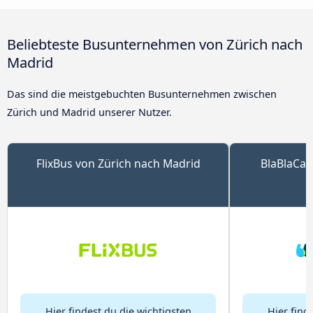
Beliebteste Busunternehmen von Zürich nach
Madrid
Das sind die meistgebuchten Busunternehmen zwischen
Zürich und Madrid unserer Nutzer.
FlixBus von Zürich nach Madrid
BlaBlaCar
Hier findest du die wichtigsten
Hier find