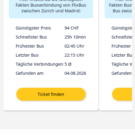
Fakten Busverbindung von FlixBus
Fakten Busv
zwischen Zürich und Madrid:
Bus zwisch
Günstigster Preis
94 CHF
Günstigster
Schnellster Bus
25h 10min
Schnellster
Frühester Bus
02:45 Uhr
Frühester 
Letzter Bus
22:15 Uhr
Letzter Bus
Tägliche Verbindungen
5 Ø
Tägliche V
Gefunden am
04.08.2026
Gefunden 