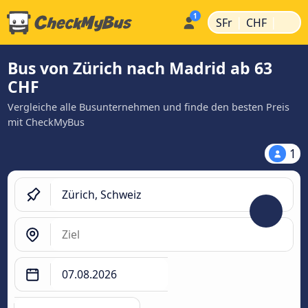
|
|
SFr
CHF
Bus von Zürich nach Madrid ab 63
CHF
Vergleiche alle Busunternehmen und finde den besten Preis
mit CheckMyBus
1