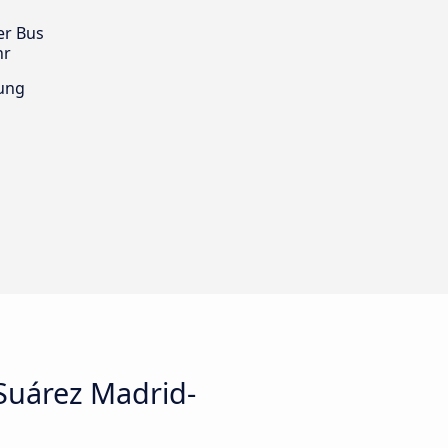
er Bus
hr
ung
Suárez Madrid-