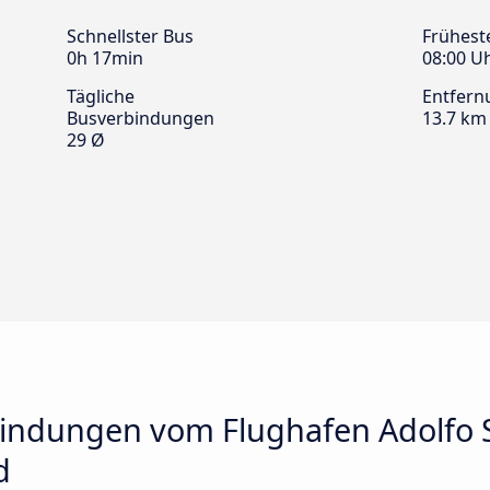
Schnellster Bus
Frühest
0h 17min
08:00 U
Tägliche
Entfern
Busverbindungen
13.7 km
29 Ø
indungen vom Flughafen Adolfo 
d