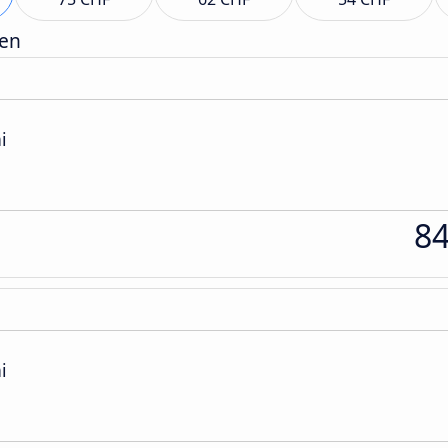
gen
i
8
i