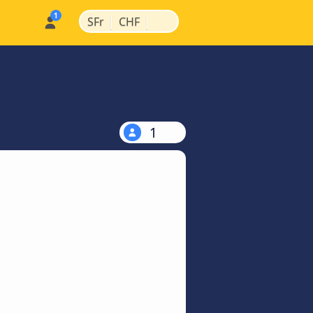
|
|
SFr
CHF
1