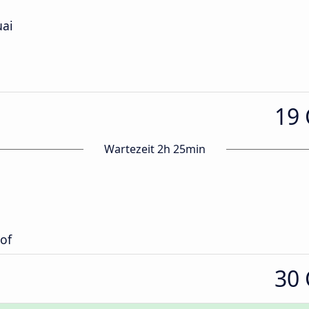
uai
19
Wartezeit 2h 25min
of
30