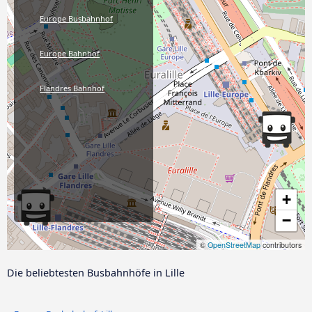
Europe Busbahnhof
Europe Bahnhof
Flandres Bahnhof
+
−
©
OpenStreetMap
contributors
Die beliebtesten Busbahnhöfe in Lille