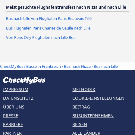
Meist gesuchte Flughafentransfers nach Nizza und nach Lille
Bus nach Lille von Flughafen Paris-Beauvais-Tillé
Bus Flughafen Paris Charles de Gaulle nach Lille
Von Paris Orly Flughafen nach Lille Bus
CheckMyBus
›
Busse in Frankreich
›
Bus nach Nizza
›
Bus nach Lille
IMPRESSUM
METHODIK
DATENSCHUTZ
COOKIE-EINSTELLUNGEN
ÜBER UNS
BEITRAG
PRESSE
BUSUNTERNEHMEN
KARRIERE
REISEN
PARTNER
ALLE LÄNDER