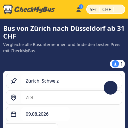
|
|
SFr
CHF
Bus von Zürich nach Düsseldorf ab 31
CHF
Vergleiche alle Busunternehmen und finde den besten Preis
mit CheckMyBus
1