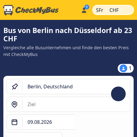
|
|
SFr
CHF
Bus von Berlin nach Düsseldorf ab 23
CHF
Vergleiche alle Busunternehmen und finde den besten Preis
mit CheckMyBus
1