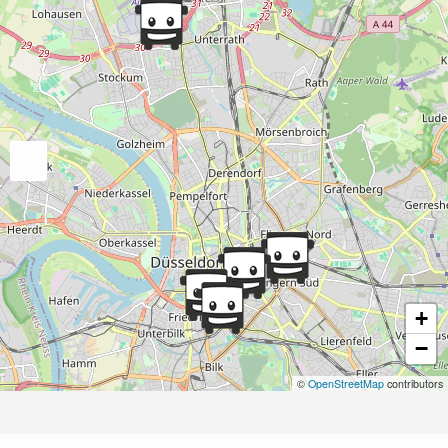
+
−
©
OpenStreetMap
contributors