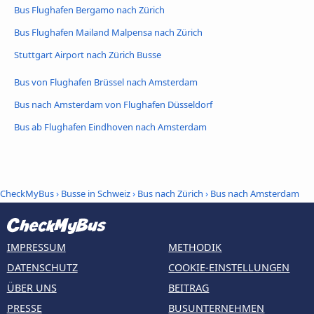
Bus Flughafen Bergamo nach Zürich
Bus Flughafen Mailand Malpensa nach Zürich
Stuttgart Airport nach Zürich Busse
Bus von Flughafen Brüssel nach Amsterdam
Bus nach Amsterdam von Flughafen Düsseldorf
Bus ab Flughafen Eindhoven nach Amsterdam
CheckMyBus
›
Busse in Schweiz
›
Bus nach Zürich
›
Bus nach Amsterdam
IMPRESSUM
METHODIK
DATENSCHUTZ
COOKIE-EINSTELLUNGEN
ÜBER UNS
BEITRAG
PRESSE
BUSUNTERNEHMEN