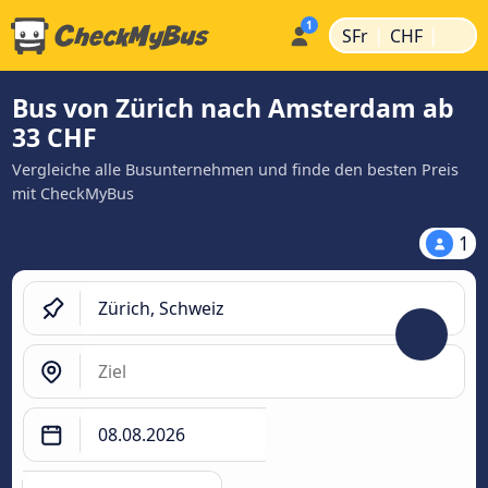
|
|
SFr
CHF
Bus von Zürich nach Amsterdam ab
33 CHF
Vergleiche alle Busunternehmen und finde den besten Preis
mit CheckMyBus
1