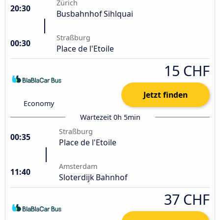
Zürich
20:30
Busbahnhof Sihlquai
Straßburg
00:30
Place de l'Etoile
15 CHF
Jetzt finden
Economy
Wartezeit 0h 5min
Straßburg
00:35
Place de l'Etoile
Amsterdam
11:40
Sloterdijk Bahnhof
37 CHF