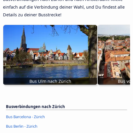
einfach auf die Verbindung deiner Wahl, und Du findest alle
Details zu deiner Busstrecke!
Bus Ulm nach Zürich
Bus von
Busverbindungen nach Zürich
Bus Barcelona - Zürich
Bus Berlin - Zürich