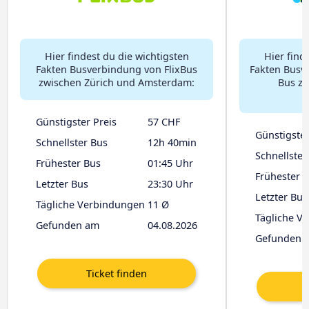
Hier findest du die wichtigsten
Hier find
Fakten Busverbindung von FlixBus
Fakten Busv
zwischen Zürich und Amsterdam:
Bus zw
Günstigster Preis
57 CHF
Günstigster
Schnellster Bus
12h 40min
Schnellster
Frühester Bus
01:45 Uhr
Frühester 
Letzter Bus
23:30 Uhr
Letzter Bus
Tägliche Verbindungen
11 Ø
Tägliche V
Gefunden am
04.08.2026
Gefunden 