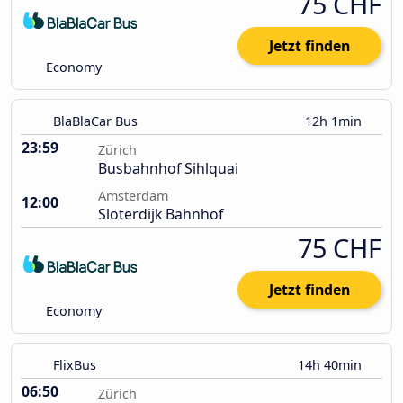
75 CHF
Jetzt finden
Economy
BlaBlaCar Bus
12h 1min
23:59
Zürich
Busbahnhof Sihlquai
Amsterdam
12:00
Sloterdijk Bahnhof
75 CHF
Jetzt finden
Economy
FlixBus
14h 40min
06:50
Zürich