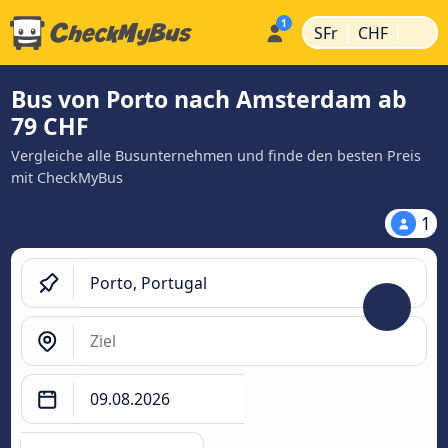
|
|
SFr
CHF
Bus von Porto nach Amsterdam ab
79 CHF
Vergleiche alle Busunternehmen und finde den besten Preis
mit CheckMyBus
1