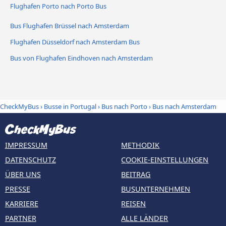
Flughafen Porto nach Porto Bus
Bus Flughafen Brüssel nach Amsterdam
Flughafen Düsseldorf nach Amsterdam Bus
Bus von Flughafen Eindhoven nach Amsterdam
CheckMyBus
›
Busse in Portugal
›
Bus nach Porto
›
Bus nach Amsterdam
IMPRESSUM
METHODIK
DATENSCHUTZ
COOKIE-EINSTELLUNGEN
ÜBER UNS
BEITRAG
PRESSE
BUSUNTERNEHMEN
KARRIERE
REISEN
PARTNER
ALLE LÄNDER