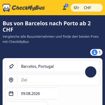
|
|
SFr
CHF
Bus von Barcelos nach Porto ab 2
CHF
Vergleiche alle Busunternehmen und finde den besten Preis
mit CheckMyBus
1