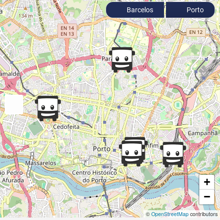
Barcelos
Porto
+
−
©
OpenStreetMap
contributors