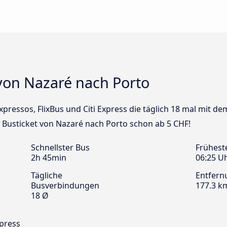
von Nazaré nach Porto
Expressos, FlixBus und Citi Express die täglich 18 mal mit 
n Busticket von Nazaré nach Porto schon ab 5 CHF!
Schnellster Bus
Frühest
2h 45min
06:25 U
Tägliche
Entfern
Busverbindungen
177.3 k
18 Ø
xpress