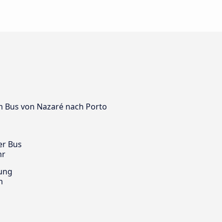
dem Bus von Nazaré nach Porto
er Bus
hr
ung
m