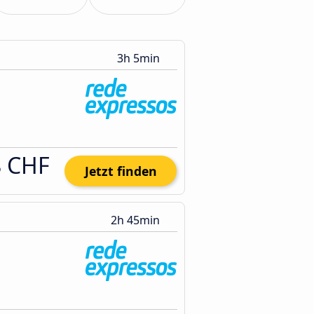
3h 5min
8 CHF
Jetzt finden
2h 45min