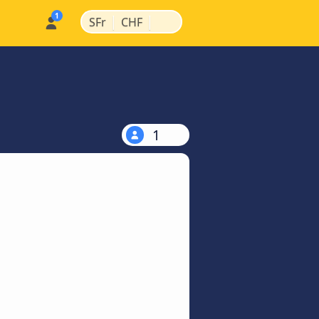
|
|
SFr
CHF
1